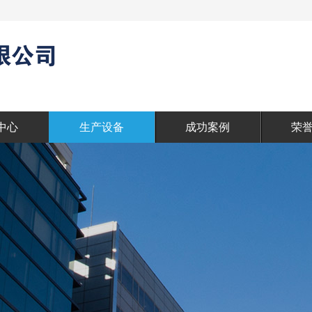
中心
生产设备
成功案例
荣