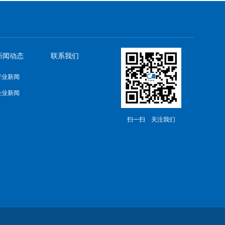
新闻动态
联系我们
行业新闻
企业新闻
扫一扫 关注我们