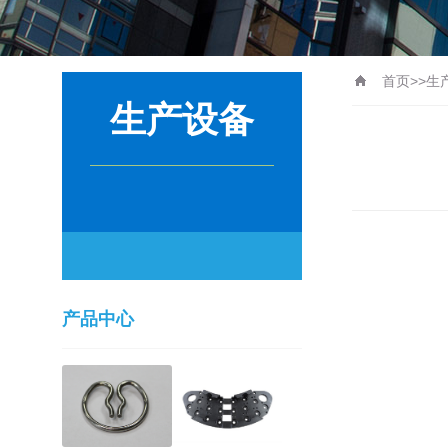
首页
>>
生
生产设备
产品中心