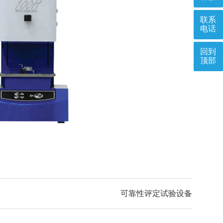
联系
电话
回到
顶部
可靠性评定试验设备