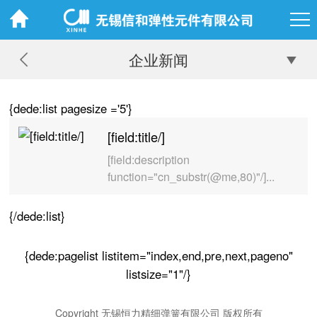
企业新闻
{dede:list pagesize ='5'}
[field:title/]
[field:description
function="cn_substr(@me,80)"/]...
{/dede:list}
{dede:pagelist listitem="index,end,pre,next,pageno"
listsize="1"/}
Copyright 无锡恒力精细弹簧有限公司 版权所有