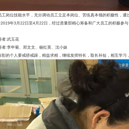
岗位技能水平，充分调动员工立足本岗位、苦练真本领的积极性，通过
2019年3月22日至4月22日，经过质量部精心筹备和广大员工的积极
者:武玉花
:李申菊、郑文文、杨红英、沈小妹
的个人要戒骄戒躁，精益求精，继续发挥特长，取长补短，相互学习，