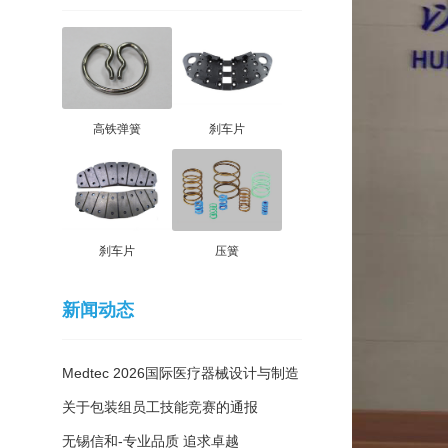
高铁弹簧
刹车片
刹车片
压簧
新闻动态
Medtec 2026国际医疗器械设计与制造
技术展览会
关于包装组员工技能竞赛的通报
无锡信和-专业品质 追求卓越