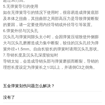
5.无弹簧导引的使用
如在无弹簧导引的情况下使用时，很容易造成弹簧底部
及本体之扭曲，其扭曲部之局部高压力是导致弹簧断裂
的要因，请一定要使用内径导销或外径导引等装置。
6.弹簧外径与沉头孔
沉头孔与弹簧间隙头太小时，会因弹簧压缩致使外侧膨
大与沉头孔磨擦造成力集中断裂，较佳的沉头孔径为弹
簧外径+1.5mm。自由长较长的弹簧时请用沉头孔形状。
7.导销长度及沉头孔深度较短时
导销太短，会造成导销头部与弹簧磨损而断裂，导销的
理想长度设定为弹簧长之1/2以上，并请倒C3之倒角。
五金弹簧划伤问题怎么解决？
没有了